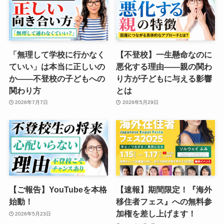
「無理して学校に行かなく
【不登校】一生懸命なのに
ていい」は本当に正しいの
悪化する理由——親の関わ
か——不登校の子どもへの
り方が子どもに与える影響
関わり方
とは
2026年7月7日
2026年5月29日
【ご報告】YouTubeを本格
【速報】期間限定！『海外
始動！
移住者フェス』への無料参
加権を差し上げます！
2026年5月23日