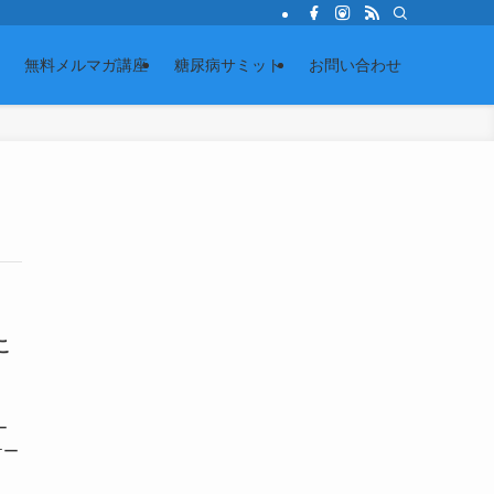
無料メルマガ講座
糖尿病サミット
お問い合わせ
こ
」
ー
ケー