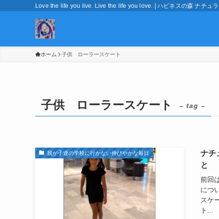
Love the life you live. Live the life you love. | ハピネ
ホーム
子供 ローラースケート
子供 ローラースケート
– tag –
ナチ
我が子達の学校に行かない伸びやかな毎日
と
前回
につ
スケ
ト...