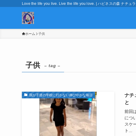
Love the life you live. Live the life you love. | ハピネ
ホーム
子供
子供
– tag –
ナチ
我が子達の学校に行かない伸びやかな毎日
と
前回
につ
スケ
ト...