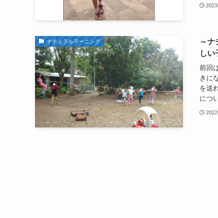
202
～ナ
ナチュラルラーニング
しい
前回
きに
を送
につい.
202