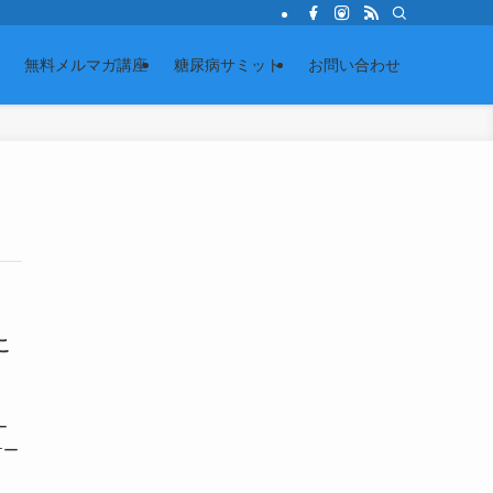
無料メルマガ講座
糖尿病サミット
お問い合わせ
こ
」
ー
ケー