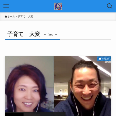
ホーム
子育て 大変
子育て 大変
– tag –
不登校