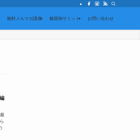
無料メルマガ講座
糖尿病サミット
お問い合わせ
編
話最
ら
の