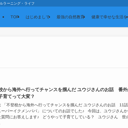
スの森 ナチュラルラーニング・ライフ
TOP
はじめまして
最強の自然教育
健康で幸せな生活を
校から海外へ行ってチャンスを掴んだ ユウジさんのお話 番外
子育てって大変？
は 「不登校から海外へ行ってチャンスを掴んだ ユウジさんのお話 11
スーパーイクメンパパ」 についてのお話でした♪ 今回は、ユウジさんか
た質問にお答えします♪ どうやって子育てしている？ ユウジさん 世
.