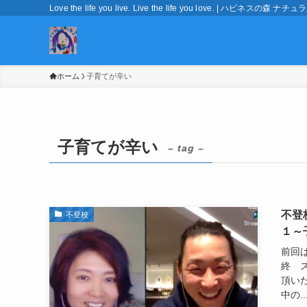
Love the life you live. Live the life you love. | ハピネ
ホーム
子育てが辛い
子育てが辛い
– tag –
不登
不登校
１～
前回
終 
頂い
中の..