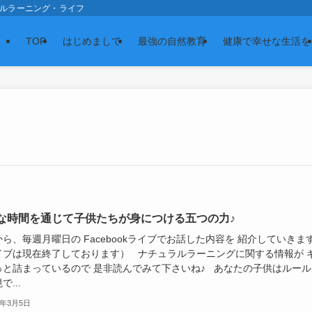
スの森 ナチュラルラーニング・ライフ
TOP
はじめまして
最強の自然教育
健康で幸せな生活を
な時間を通じて子供たちが身につける五つの力♪
ら、毎週月曜日の Facebookライブでお話した内容を 紹介していきます
イブは現在終了しております） ナチュラルラーニングに関する情報が 
っと詰まっているので 是非読んでみて下さいね♪ あなたの子供はルール
で...
3年3月5日