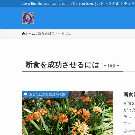
Love the life you live. Live the life you love. | ハピネ
ホーム
断食を成功させるには
断食を成功させるには
– tag –
断食
あなたは自分自身が名医
断食
がっ
ちょ
ッ...
202