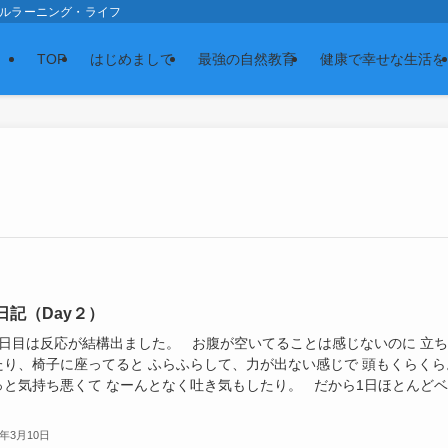
スの森 ナチュラルラーニング・ライフ
TOP
はじめまして
最強の自然教育
健康で幸せな生活を
日記（Day２）
2日目は反応が結構出ました。 お腹が空いてることは感じないのに 立
たり、椅子に座ってると ふらふらして、力が出ない感じで 頭もくらく
っと気持ち悪くて なーんとなく吐き気もしたり。 だから1日ほとんどベ
0年3月10日