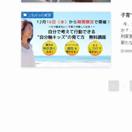
子育
これからの教育
今、
か？ 
列変更
新たな
202
1
...