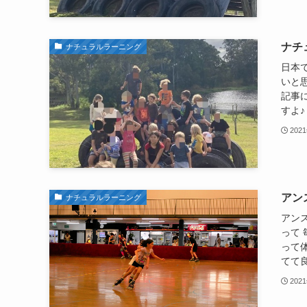
ナチ
ナチュラルラーニング
日本
いと
記事に
すよ♪ 
202
アン
ナチュラルラーニング
アン
って
って
てて良
202