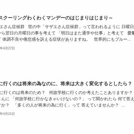
スクーリングわくわくマンデーのはじまりはじまり～
エさん症候群 世の中「サザエさん症候群」って言われるように 日曜日
から翌日の月曜日の事を考えて 「明日はまた通学や仕事」と考えて 憂
て 体調不良や倦怠感を訴える症状がありますね。 世界的にもブルー...
1年4月27日
に行くのは将来の為なのに、将来は大きく変化するとしたら？
に行くのは将来のため？ 何故学校に行くのか考えたことありますか
さんに 「何故学校に行かなきゃいけないの？」 って聞かれたら 何て答
か？ 「多くの人が将来の為に行く」って 答えていませんか？ ...
1年4月21日