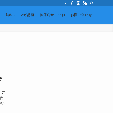
無料メルマガ講座
糖尿病サミット
お問い合わせ
持
く好
代
つい