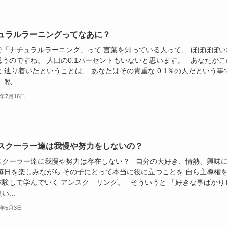
ュラルラーニングってなあに？
で「ナチュラルラーニング」って 言葉を知っている人って、 ほぼほぼい
思うのですね。 人口の0.1パーセントもいないと思います。 あなたがこ
 辿り着いたということは、 あなたはその貴重な 0.1％の人だという事
私...
1年7月16日
スクーラー達は我慢や努力をしないの？
スクーラー達に我慢や努力は存在しない？ 自分の大好き、情熱、興味
 毎日を楽しみながら その子にとって本当に役に立つことを 自ら主導権
体験して学んでいく アンスク―リング。 そういうと 「好きな事ばかり
い...
1年5月3日