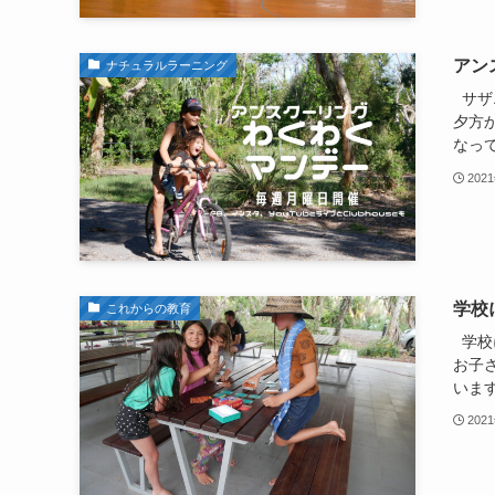
アン
ナチュラルラーニング
サザ
夕方
なっ
202
学校
これからの教育
学校
お子
います
202