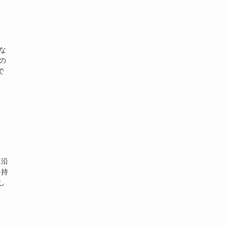
な
の
で
に沿
を持
し