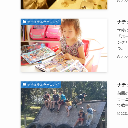
202
ナチ
ナチュラルラーニング
学校
「ホ
ング
つ...
202
ナチ
ナチュラルラーニング
前回
ラー
で教
202