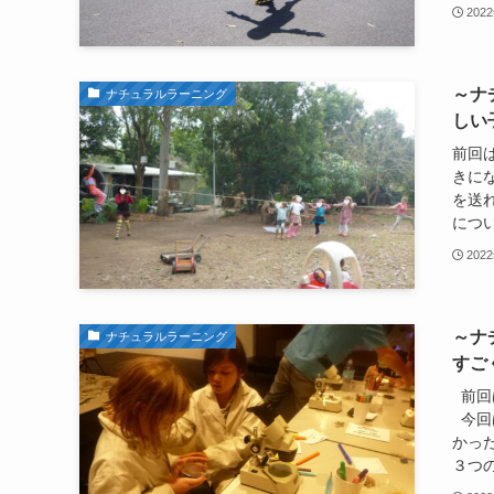
202
～ナ
ナチュラルラーニング
しい
前回
きに
を送
につい.
202
～ナ
ナチュラルラーニング
すご
前回
今回
かっ
３つの.