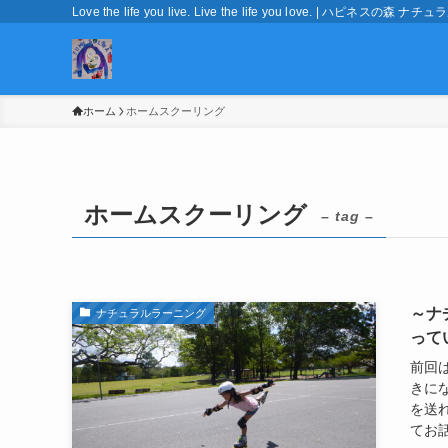
Love the life you live. Live the life you love. | ハピネ
ホーム
ホームスクーリング
ホームスクーリング
– tag –
～ナ
ナチュラルラーニング
って
前回
きに
を送
てお話.