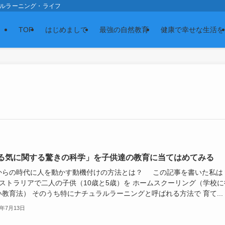
スの森 ナチュラルラーニング・ライフ
TOP
はじめまして
最強の自然教育
健康で幸せな生活を
る気に関する驚きの科学」を子供達の教育に当てはめてみる
からの時代に人を動かす動機付けの方法とは？ この記事を書いた私
ストラリアで二人の子供（10歳と5歳）を ホームスクーリング（学校に
教育法） そのうち特にナチュラルラーニングと呼ばれる方法で 育て...
0年7月13日