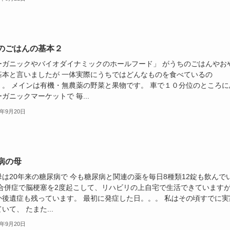
のごはんの基本２
ーガニックやバイオダイナミックのホールフード」 がうちのごはんやお
基本と言いましたが 一体実際にうちではどんなものを食べているの
。。 メインは有機・無農薬の野菜と果物です。 車で１０分位のところに
ガニックマーケットで 毎...
8年9月20日
病の母
母は20年来の糖尿病で 今も糖尿病と関連の薬を毎日8種類12錠も飲んで
 合併症で脳梗塞を2度起こして、リハビリの上自宅で生活できていますが
か後遺症も残っています。 最初に発症した日。。。 私はその頃すでに実
いて、 たまた...
8年9月20日