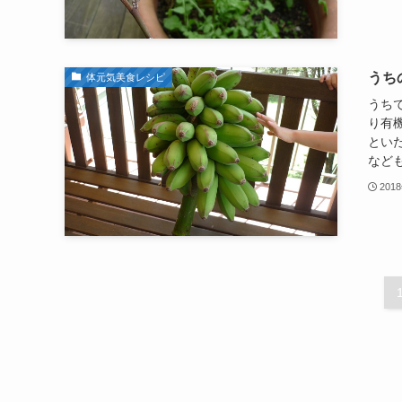
うち
体元気美食レシピ
うち
り有
とい
なども
201