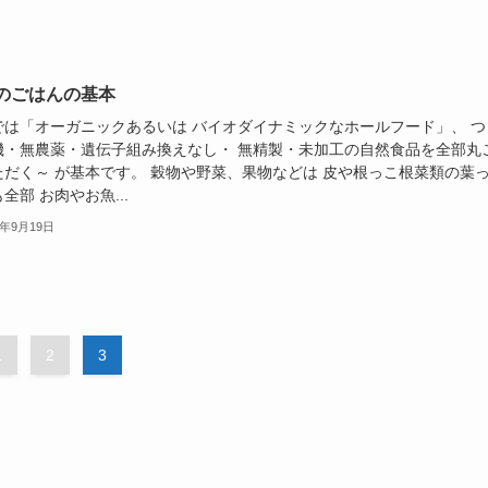
のごはんの基本
では「オーガニックあるいは バイオダイナミックなホールフード」、 つ
機・無農薬・遺伝子組み換えなし・ 無精製・未加工の自然食品を全部丸
ただく～ が基本です。 穀物や野菜、果物などは 皮や根っこ根菜類の葉
全部 お肉やお魚...
8年9月19日
1
2
3