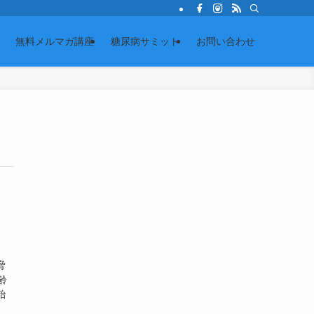
無料メルマガ講座
糖尿病サミット
お問い合わせ
脅
齢
殆