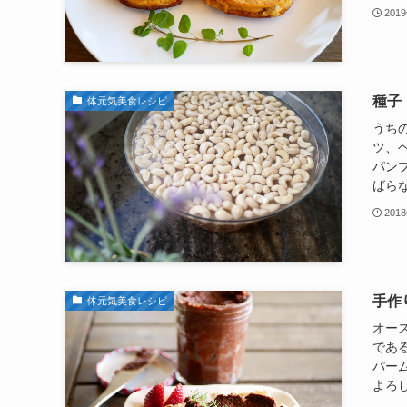
201
種子
体元気美食レシピ
うち
ツ、
パン
ばらな
201
手作
体元気美食レシピ
オー
である
パー
よろし