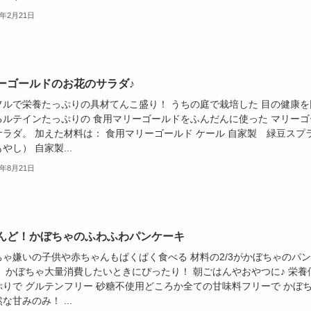
0年2月21日
ーゴールドのお花のサラダ♪
フルで栄養たっぷりの具材てんこ盛り！ うちの庭で栽培した 目の健康を
るルテインたっぷりの 食用マリーゴールドをふんだんに使った マリーゴ
サラダ。 加えた材料は： 食用マリーゴールド ケール 自家製 緑豆スプ
やし） 自家製...
9年8月21日
んど！かぼちゃのふわふわパンケーキ
ちゃ嫌いの子供や赤ちゃんもぱくぱく食べる 材料の2/3がかぼちゃのパ
。 かぼちゃ大量消費したいときにぴったり！ 朝ごはんやおやつに♪ 栄養
ぷりで グルテンフリー 砂糖不使用どころか全ての甘味料フリーで かぼ
な甘みのみ！ ...