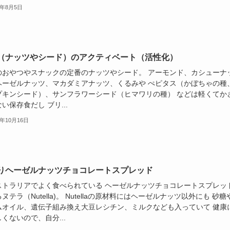
9年8月5日
（ナッツやシード）のアクティベート（活性化）
のおやつやスナックの定番のナッツやシード。 アーモンド、カシューナ
ヘーゼルナッツ、マカダミアナッツ、くるみや ぺピタス（かぼちゃの種
プキンシード）、サンフラワーシード（ヒマワリの種） などは軽くてか
い保存食だし ブリ...
8年10月16日
りヘーゼルナッツチョコレートスプレッド
ストラリアでよく食べられている ヘーゼルナッツチョコレートスプレッ
ヌテラ（Nutella)。 Nutellaの原材料にはヘーゼルナッツ以外にも 砂糖
ムオイル、遺伝子組み換え大豆レシチン、ミルクなども入っていて 健康
くないので、自分...