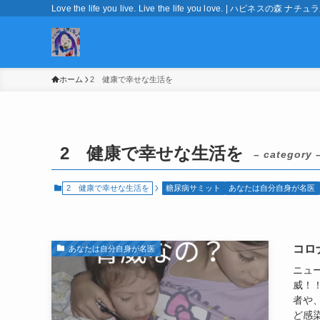
Love the life you live. Live the life you love. | ハピネ
ホーム
2 健康で幸せな生活を
2 健康で幸せな生活を
– category 
2 健康で幸せな生活を
糖尿病サミット
あなたは自分自身が名医
コロ
あなたは自分自身が名医
ニュ
威！
者や
ど感染