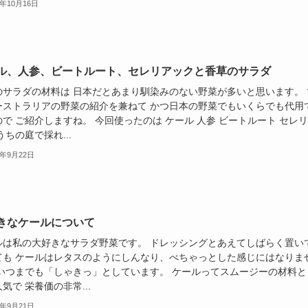
8年10月16日
ル、人参、ビートルート、セレリアックと香草のサラダ
のサラダの材料は 日本だとあまり馴染みのない野菜が多いと思います。 
ーストラリアの野菜の紹介を兼ねて かつ日本の野菜でもいくらでも代用
で ご紹介しますね。 今回使ったのは ケール 人参 ビートルート セレ
うちの庭で採れ...
8年9月22日
きなケールについて
ルは私の大好きなサラダ野菜です。 ドレッシングとあえてしばらく置い
ても ケールはレタスのようにしんなり、べちゃっとした感じにはなりま
 いつまでも「しゃきっ」としています。 ケールってスムージーの材料と
気で 栄養価の非常...
8年9月21日