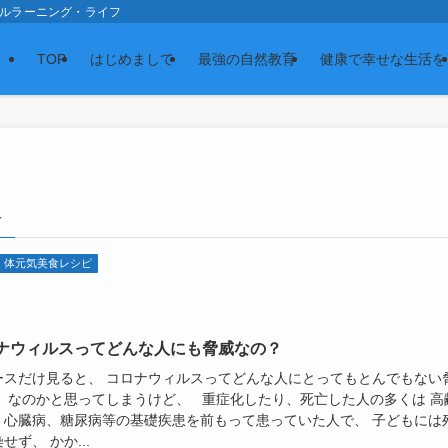
スの森 ナチュラルラーニング・ライフ
TOP
はじめまして
最強の自然教育
健康で幸せな生活を
–
体元気美食レシピ
ナウィルスってどんな人にも脅威なの？
ースだけ見ると、 コロナウィルスってどんな人にとってもとんでもない
！ なのかと思ってしまうけど、 重症化したり、死亡した人の多くは 高
、心臓病、糖尿病等の基礎疾患を前もって患っていた人で、 子どもには
せず、 かか...