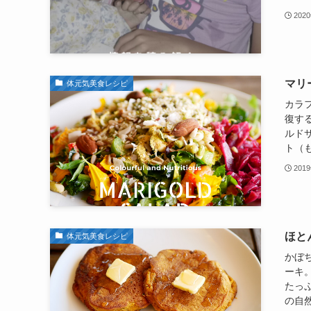
202
マリ
体元気美食レシピ
カラ
復す
ルド
ト（も
201
ほと
体元気美食レシピ
かぼ
ーキ
たっ
の自然