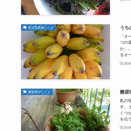
うち
体元気美食レシピ
「オ
つの
か。
るオー
201
糖尿
糖尿病サミット
私の
す。
くつ
を出て
201