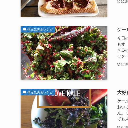
201
ケー
体元気美食レシピ
今日
もオ
きるの
ック 
201
大好
体元気美食レシピ
ケー
おい
ん。
ても人
201